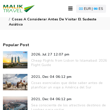
EUR |
ES
Home
Blog
Cosas A Considerar Antes De Visitar El Sudeste
Asiático
Popular Post
2026, Jul 27 12:07 pm
Cheap Flights from Lisbon to Islamabad: 2026
Flight Guide
2021, Dec 04 06:12 pm
Cosas esenciales que debe saber antes de
planificar un viaje a América del Sur
2021, Dec 04 06:12 pm
Sea consciente de los atractivos destinos de
Londres para visitar